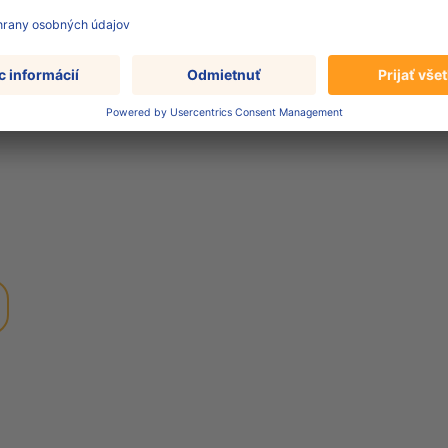
nan železitý, glukonan
oténová, riboflavín, B6,
prírodná banánová