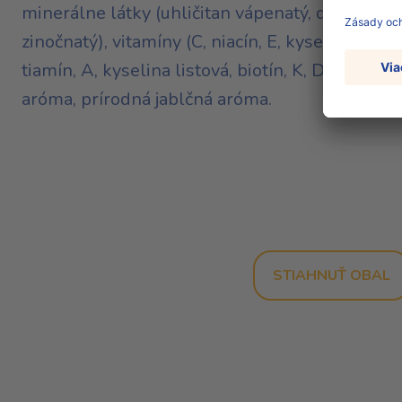
minerálne látky (uhličitan vápenatý, difosforeč
zinočnatý), vitamíny (C, niacín, E, kyselina pant
tiamín, A, kyselina listová, biotín, K, D, B12), 
aróma, prírodná jablčná aróma.
STIAHNUŤ OBAL