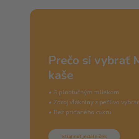
Prečo si vybrať 
kaše
• S plnotučným mliekom
• Zdroj vlákniny z pečlivo vybra
• Bez pridaného cukru
Stiahnuť jedálniček