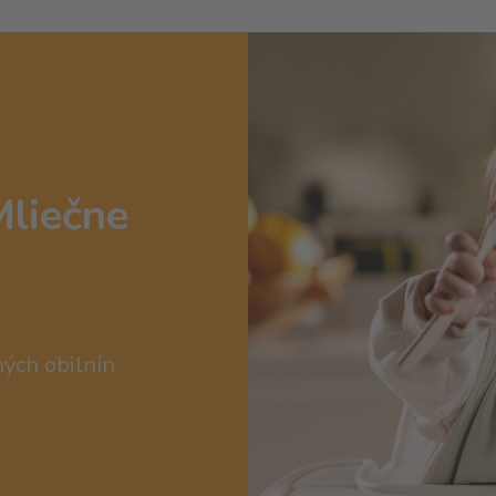
Mliečne
ných obilnín