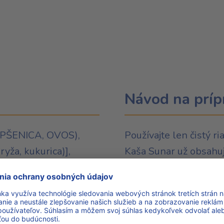
Návod na príp
 (PŠENICA, OVOS),
Používajte len čistý r
ža, kukurica)],
Kaša Sunar už obsahuj
LIEKA) 38 %,
vody.
 (repkový, kokosový,
seliny olejovej,
 MLIEKO 5,8 %