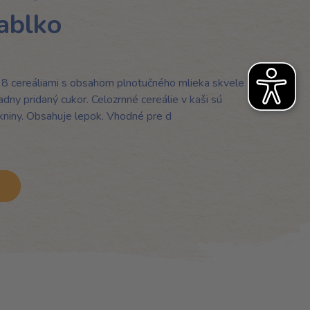
ablko
 8 cereáliami s obsahom plnotučného mlieka skvele
adny pridaný cukor. Celozrnné cereálie v kaši sú
kniny. Obsahuje lepok. Vhodné pre d