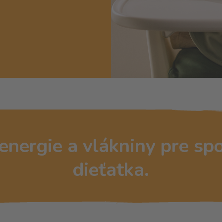
 energie a vlákniny pre sp
dieťatka.