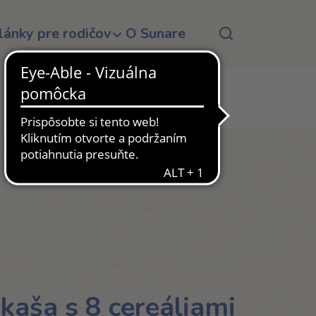
lánky pre rodičov
O Sunare
kaša s 8 cereáliami