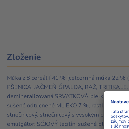
Zloženie
Múka z 8 cereálií 41 % [celozrnná múka 22 %
PŠENICA, JAČMEŇ, ŠPALDA, RAŽ, TRITIKALE, ry
demineralizovaná SRVÁTKOVÁ bielkovina (z M
sušené odtučnené MLIEKO 7 %, rastlinné oleje
slnečnicový, slnečnicový s vysokým obsahom ky
emulgátor: SÓJOVÝ lecitín, sušené plnotučné