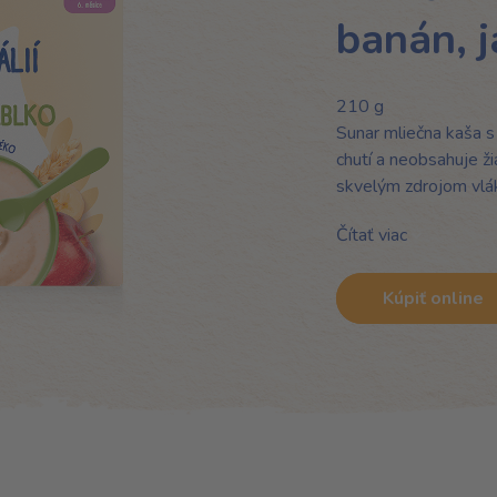
banán, j
210 g
Sunar mliečna kaša s
chutí a neobsahuje ži
skvelým zdrojom vlá
Čítať viac
Kúpiť online