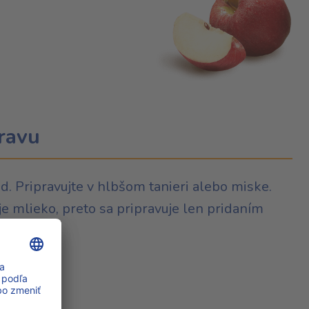
ravu
iad. Pripravujte v hlbšom tanieri alebo miske.
e mlieko, preto sa pripravuje len pridaním