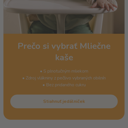
Prečo si vybrať Mliečne
kaše
• S plnotučným mliekom
• Zdroj vlákniny z pečlivo vybraných obilnín
• Bez pridaného cukru
Stiahnuť jedálniček