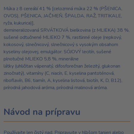
Múka z 8 cereálií 41 % [celozrnná múka 22 % (PŠENICA,
OVOS), PŠENICA, JAČMEŇ, ŠPALDA, RAŽ, TRITIKALE,
ryža, kukurica)],
demineralizovaná SRVÁTKOVÁ bielkovina (z MLIEKA) 38 %,
sušené odtučnené MLIEKO 7 %, rastlinné oleje (repkový,
kokosový, slnečnicový, slnečnicový s vysokým obsahom
kyseliny olejovej, emulgátor: SÓJOVÝ lecitín, sušené
plnotučné MLIEKO 5,8 %, minerálne
látky (uhličitan vápenatý, difosforečnan železitý, glukonan
zinočnatý), vitamíny (C, niacín, E, kyselina pantoténová,
riboflavín, B6, tiamín, A, kyselina listová, biotín, K, D, B12),
prírodná jahodová aróma, prírodná malinová aróma.
Návod na prípravu
Používajte len čistý riad. Pripravujte v hlbšom tanieri alebo