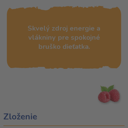
Skvelý zdroj energie a
vlákniny pre spokojné
bruško dieťatka.
Zloženie