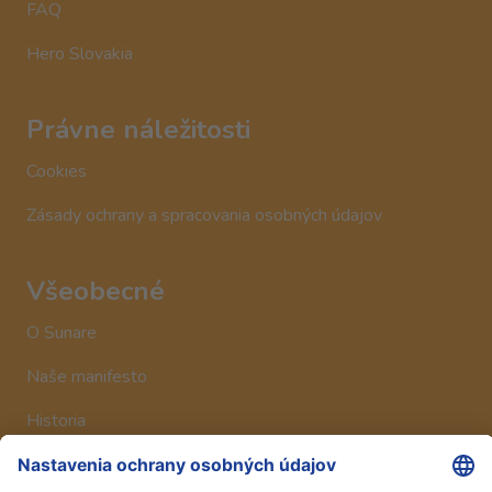
FAQ
Hero Slovakia
Právne náležitosti
Cookies
Zásady ochrany a spracovania osobných údajov
Všeobecné
O Sunare
Naše manifesto
Historia