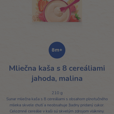
Mliečna kaša s 8 cereáliami
jahoda, malina
210 g
Sunar mliečna kaša s 8 cereáliami s obsahom plnotučného
mlieka skvele chutí a neobsahuje žiadny pridaný cukor.
Celozrnné cereálie v kaši sú skvelým zdrojom vlákniny.