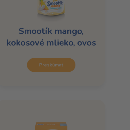
Smootík mango,
kokosové mlieko, ovos
Preskúmať