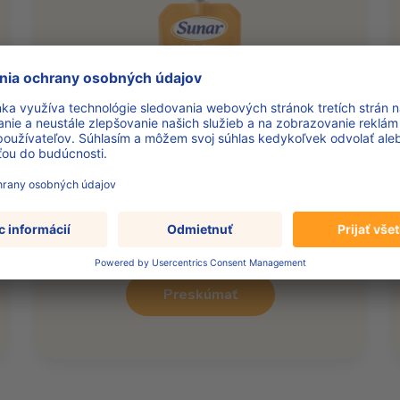
Lasagne s hovädzím
mäsom
Preskúmať