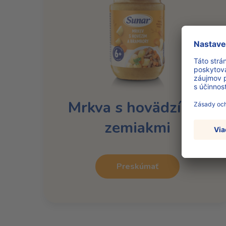
Mrkva s hovädzím a
zemiakmi
Preskúmať