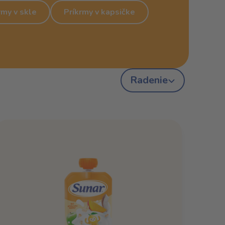
rmy v skle
Príkrmy v kapsičke
Radenie