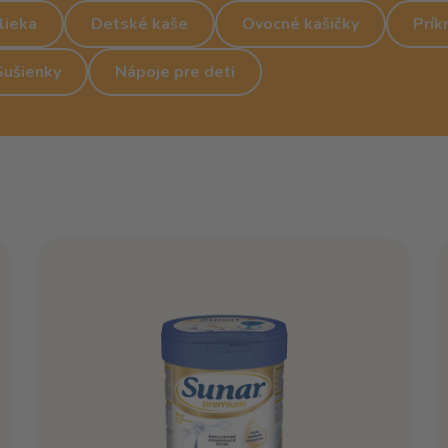
lieka
Detské kaše
Ovocné kašičky
Prík
Sušienky
Nápoje pre deti