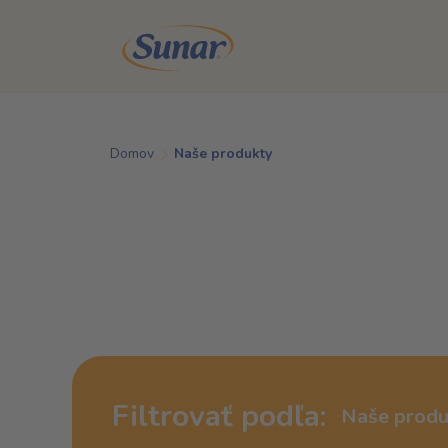
Skip to main content
Domov
Naše produkty
Filtrovať podľa:
Naše produ