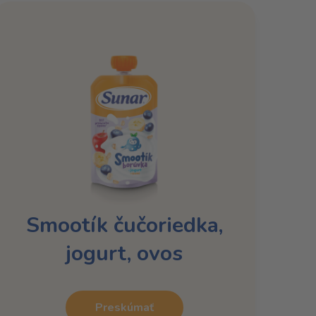
Smootík čučoriedka,
jogurt, ovos
Preskúmať