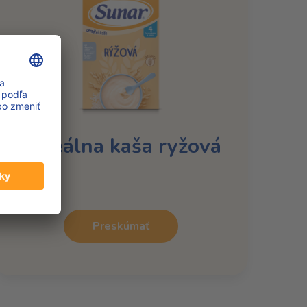
Cereálna kaša ryžová
Preskúmať