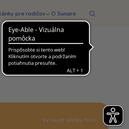
lánky pre rodičov
O Sunare
Vymazať všetky filtre