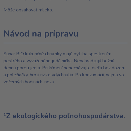
Môže obsahovať mlieko.
Návod na prípravu
Sunar BIO kukuričné ​​chrumky majú byť iba spestrením
pestrého a vyváženého jedálnička. Nenahradzujú bežnú
dennú porciu jedla. Pri kŕmení nenechávajte dieťa bez dozoru
a poležiačky, hrozí riziko vdýchnutia. Po konzumácii, najmä vo
večerných hodinách, neza
¹Z ekologického poľnohospodárstva.