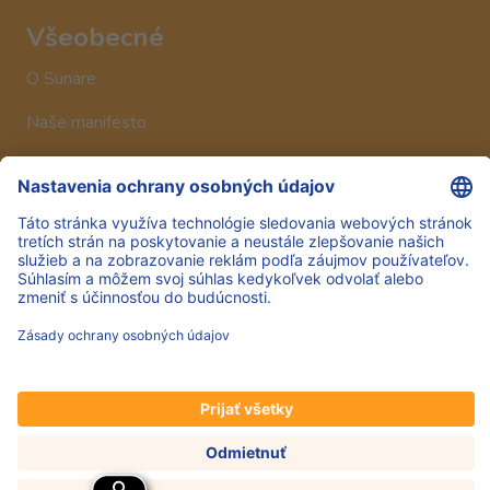
Všeobecné
O Sunare
Naše manifesto
Historia
Sledujte nás
Hero Global
Copyright © Hero 2025