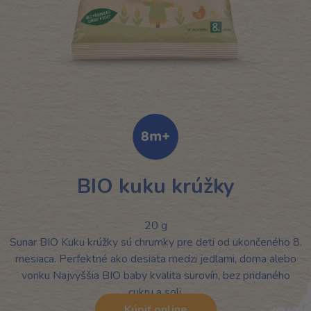
BIO kuku krúžky
20 g
Sunar BIO Kuku krúžky sú chrumky pre deti od ukončeného 8.
mesiaca. Perfektné ako desiata medzi jedlami, doma alebo
vonku Najvyššia BIO baby kvalita surovín, bez pridaného
cukru a soli.
Kúpiť online