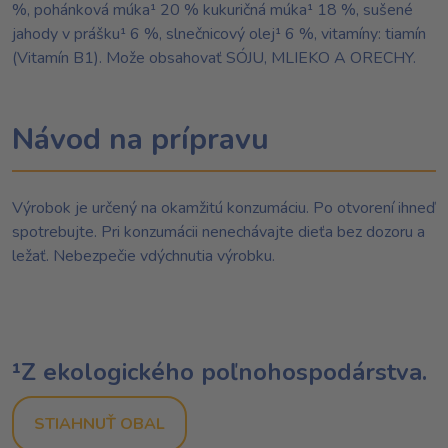
%, pohánková múka¹ 20 % kukuričná múka¹ 18 %, sušené
jahody v prášku¹ 6 %, slnečnicový olej¹ 6 %, vitamíny: tiamín
(Vitamín B1). Može obsahovať SÓJU, MLIEKO A ORECHY.
Návod na prípravu
Výrobok je určený na okamžitú konzumáciu. Po otvorení ihneď
spotrebujte. Pri konzumácii nenechávajte dieťa bez dozoru a
ležať. Nebezpečie vdýchnutia výrobku.
¹Z ekologického poľnohospodárstva.
STIAHNUŤ OBAL