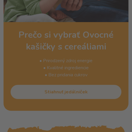
Prečo si vybrať Ovocné
kašičky s cereáliami
• Prirodzený zdroj energie
• Kvalitné ingrediencie
• Bez pridania cukrov
Stiahnuť jedálniček