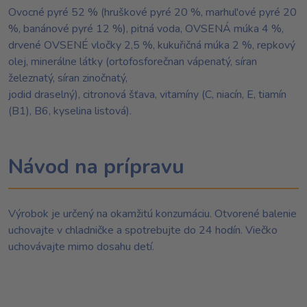
Ovocné pyré 52 % (hruškové pyré 20 %, marhul'ové pyré 20
%, banánové pyré 12 %), pitná voda, OVSENÁ múka 4 %,
drvené OVSENÉ vločky 2,5 %, kukuřičná múka 2 %, repkový
olej, minerálne látky (ortofosforečnan vápenatý, síran
železnatý, síran zinočnatý,
jodid draselný), citronová šťava, vitamíny (C, niacín, E, tiamín
(B1), B6, kyselina listová).
Návod na prípravu
Výrobok je určený na okamžitú konzumáciu. Otvorené balenie
uchovajte v chladničke a spotrebujte do 24 hodín. Viečko
uchovávajte mimo dosahu detí.