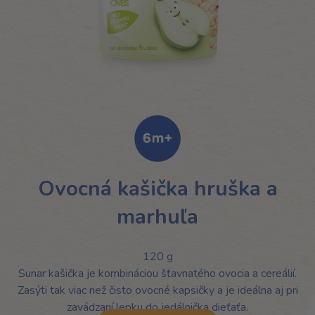
Ovocná kašička hruška a
marhuľa
120 g
Sunar kašička je kombináciou šťavnatého ovocia a cereálií.
Zasýti tak viac než čisto ovocné kapsičky a je ideálna aj pri
zavádzaní lepku do jedálnička dieťaťa.