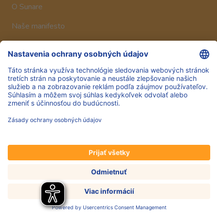
O Sunare
Naše manifesto
Historia
Sledujte nás
Hero Global
Copyright © Hero 2025