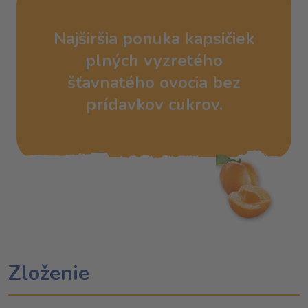
Najširšia ponuka kapsičiek
plných vyzretého
šťavnatého ovocia bez
prídavkov cukrov.
Zloženie