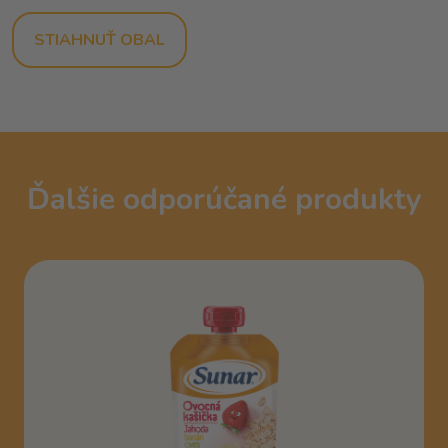
STIAHNUŤ OBAL
Ďalšie odporúčané produkty