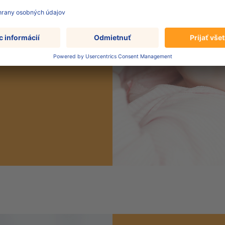
ždodennej
 spoločnú cestu.
 podporte zdravý