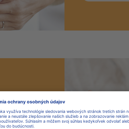
 plný objavov a
praktické rady o