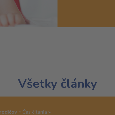
Všetky články
rodičov
Čas čítania