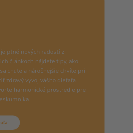
je plné nových radostí z
ich článkoch nájdete tipy, ako
a chute a náročnejšie chvíle pri
iť zdravý vývoj vášho dieťaťa.
tvorte harmonické prostredie pre
ieskumníka.
oľa