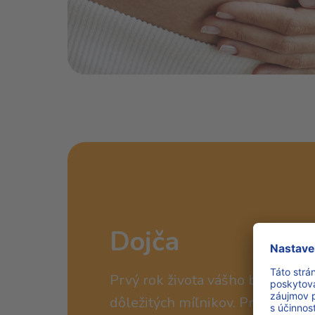
Dojča
Prvý rok života vášho bábätka je
dôležitých míľnikov. Prinášame 