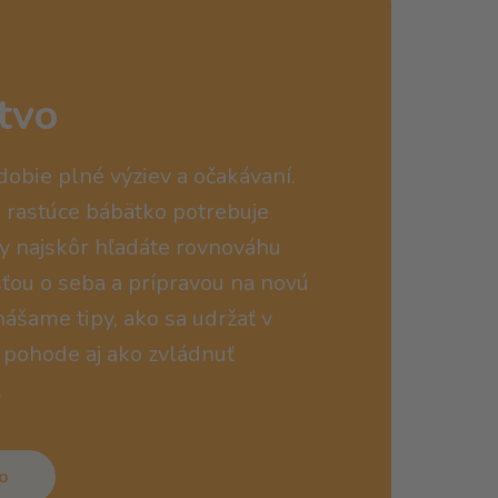
tvo
dobie plné výziev a očakávaní.
, rastúce bábätko potrebuje
vy najskôr hľadáte rovnováhu
sťou o seba a prípravou na novú
ášame tipy, ako sa udržať v
j pohode aj ako zvládnuť
.
o