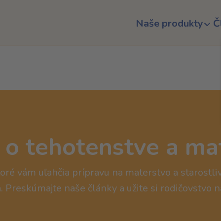
Naše produkty
Č
 o tehotenstve a ma
oré vám uľahčia prípravu na materstvo a starostli
. Preskúmajte naše články a užite si rodičovstvo 