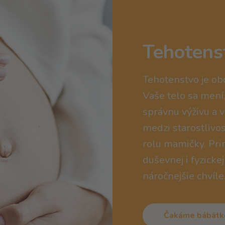
Tehotens
Tehotenstvo je ob
Vaše telo sa mení
správnu výživu a 
medzi starostlivo
rolu mamičky. Prin
duševnej i fyzicke
náročnejšie chvíle
Čakáme bábätk