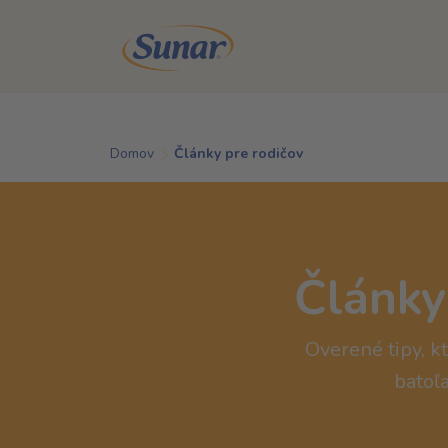
Skip to main content
Domov
Články pre rodičov
Články
Overené tipy, kt
batoľa