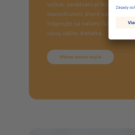
výžive, zavádzaní príkrmov i ka
starostlivosti, ktoré vám uľahčia
Inšpirujte sa našimi článkami a
vývoj vášho dieťatka.
Máme doma dojča