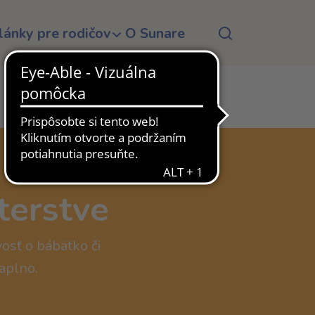
lánky pre rodičov
O Sunare
terstve
vosť o bábätko či
naplno.