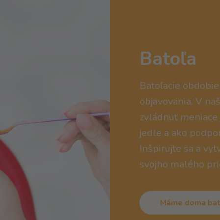
Batoľa
Batoľacie obdobie 
objavovania. V naš
zvládnuť meniace s
jedle a ako podpor
Inšpirujte sa a vy
svojho malého pr
Máme doma bat